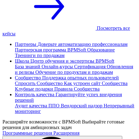
Посмотреть все
кейсы
Партнеры
Доверьте автоматизацию профессионалам
Партнерская программа
BPMSoft Образование
Тренинги по продажам
Школа
Центр обучения и экспертизы BPMSoft
База знаний
Онлайн-курсы
Сертификация
Обновления
и релизы
Обучение по продуктам и продажам
Сообщество
Поддержка опытных пользователей
Спросить Сообщество
Как устроен сайт Сообщества
Клубные подарки
Правила Сообщества
Контроль качества
Гарантируйте успех внедрения
решений
Аудит качества ППО
Вендорский надзор
Непрерывный
мониторинг
Расширяйте возможности с BPMSoft
Выбирайте готовые
решения для амбициозных задач
Программные решения
Расширения