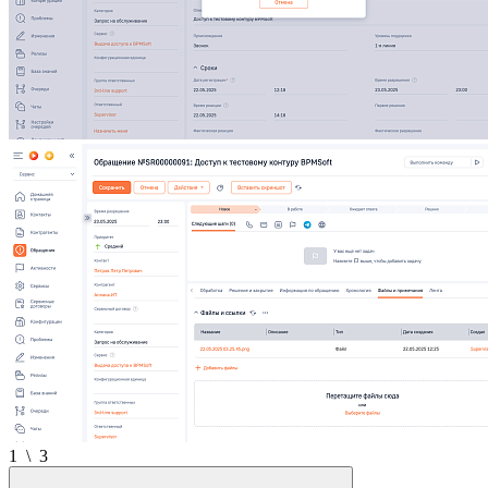
1
\
3