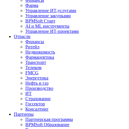
Финансы
Фарма
Управление ИТ-услугами
Управление закупками
BPMSoft Старт
AI и ML инструменты
Управление ИТ-проектами
Отрасли
Финансы
Ритейл
Недвижимость
Фармацевтика
Транспорт
Телеком
FMCG
Энергетика
Нефть и газ
Производство
ИТ
Страхование
Госсектор
Консалтинг
Партнеры
Партнерская программа
BPMSoft Образование