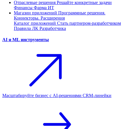
Отраслевые решения
Решайте конкретные задачи
Финансы
Фарма
ИТ
Магазин приложений
Программные решения.
Коннекторы. Расширения
Каталог приложений
Стать партнером-разработчиком
Правила ЛК Разработчика
AI и ML инструменты
Масштабируйте бизнес с AI‑решениями CRM‑линейки