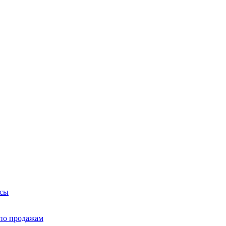
йсы
по продажам