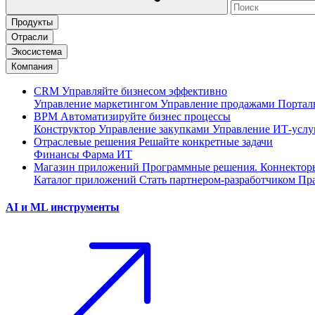
Продукты
Отрасли
Экосистема
Компания
CRM
Управляйте бизнесом эффективно
Управление маркетингом
Управление продажами
Портал
BPM
Автоматизируйте бизнес процессы
Конструктор
Управление закупками
Управление ИТ-услу
Отраслевые решения
Решайте конкретные задачи
Финансы
Фарма
ИТ
Магазин приложений
Программные решения. Коннектор
Каталог приложений
Стать партнером-разработчиком
Пра
AI и ML инструменты