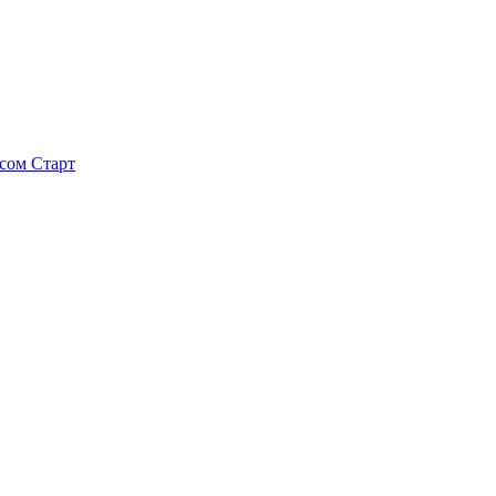
исом
Старт