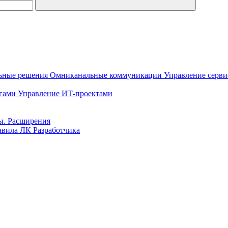
ьные решения
Омниканальные коммуникации
Управление серв
гами
Управление ИТ-проектами
ы. Расширения
вила ЛК Разработчика