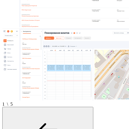
1
\
5