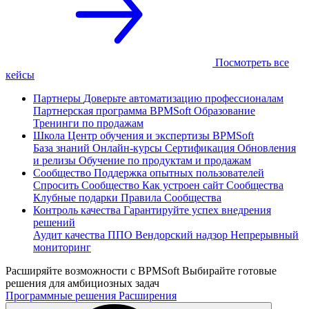
Посмотреть все
кейсы
Партнеры
Доверьте автоматизацию профессионалам
Партнерская программа
BPMSoft Образование
Тренинги по продажам
Школа
Центр обучения и экспертизы BPMSoft
База знаний
Онлайн-курсы
Сертификация
Обновления
и релизы
Обучение по продуктам и продажам
Сообщество
Поддержка опытных пользователей
Спросить Сообщество
Как устроен сайт Сообщества
Клубные подарки
Правила Сообщества
Контроль качества
Гарантируйте успех внедрения
решений
Аудит качества ППО
Вендорский надзор
Непрерывный
мониторинг
Расширяйте возможности с BPMSoft
Выбирайте готовые
решения для амбициозных задач
Программные решения
Расширения