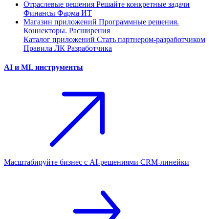
Отраслевые решения
Решайте конкретные задачи
Финансы
Фарма
ИТ
Магазин приложений
Программные решения.
Коннекторы. Расширения
Каталог приложений
Стать партнером-разработчиком
Правила ЛК Разработчика
AI и ML инструменты
Масштабируйте бизнес с AI‑решениями CRM‑линейки