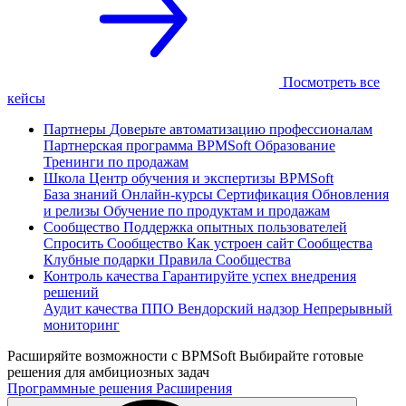
Посмотреть все
кейсы
Партнеры
Доверьте автоматизацию профессионалам
Партнерская программа
BPMSoft Образование
Тренинги по продажам
Школа
Центр обучения и экспертизы BPMSoft
База знаний
Онлайн-курсы
Сертификация
Обновления
и релизы
Обучение по продуктам и продажам
Сообщество
Поддержка опытных пользователей
Спросить Сообщество
Как устроен сайт Сообщества
Клубные подарки
Правила Сообщества
Контроль качества
Гарантируйте успех внедрения
решений
Аудит качества ППО
Вендорский надзор
Непрерывный
мониторинг
Расширяйте возможности с BPMSoft
Выбирайте готовые
решения для амбициозных задач
Программные решения
Расширения