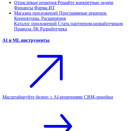
Отраслевые решения
Решайте конкретные задачи
Финансы
Фарма
ИТ
Магазин приложений
Программные решения.
Коннекторы. Расширения
Каталог приложений
Стать партнером-разработчиком
Правила ЛК Разработчика
AI и ML инструменты
Масштабируйте бизнес с AI‑решениями CRM‑линейки