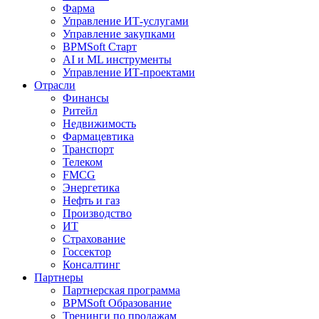
Фарма
Управление ИТ-услугами
Управление закупками
BPMSoft Старт
AI и ML инструменты
Управление ИТ-проектами
Отрасли
Финансы
Ритейл
Недвижимость
Фармацевтика
Транспорт
Телеком
FMCG
Энергетика
Нефть и газ
Производство
ИТ
Страхование
Госсектор
Консалтинг
Партнеры
Партнерская программа
BPMSoft Образование
Тренинги по продажам