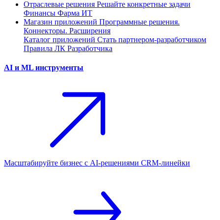
Отраслевые решения
Решайте конкретные задачи
Финансы
Фарма
ИТ
Магазин приложений
Программные решения.
Коннекторы. Расширения
Каталог приложений
Стать партнером-разработчиком
Правила ЛК Разработчика
AI и ML инструменты
Масштабируйте бизнес с AI‑решениями CRM‑линейки