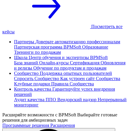
Посмотреть все
кейсы
Партнеры
Доверьте автоматизацию профессионалам
Партнерская программа
BPMSoft Образование
Тренинги по продажам
Школа
Центр обучения и экспертизы BPMSoft
База знаний
Онлайн-курсы
Сертификация
Обновления
и релизы
Обучение по продуктам и продажам
Сообщество
Поддержка опытных пользователей
Спросить Сообщество
Как устроен сайт Сообщества
Клубные подарки
Правила Сообщества
Контроль качества
Гарантируйте успех внедрения
решений
Аудит качества ППО
Вендорский надзор
Непрерывный
мониторинг
Расширяйте возможности с BPMSoft
Выбирайте готовые
решения для амбициозных задач
Программные решения
Расширения