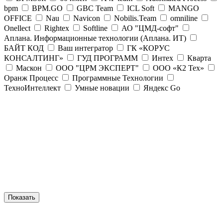
bpm
BPM.GO
GBC Team
ICL Soft
MANGO
OFFICE
Nau
Navicon
Nobilis.Team
omniline
Onellect
Rightex
Softline
АО "ЦМД-софт"
Аплана. Информационные технологии (Аплана. ИТ)
БАЙТ КОД
Ваш интегратор
ГК «КОРУС
КОНСАЛТИНГ»
ГУД ПРОГРАММ
Интех
Кварта
Маскон
ООО "ЦРМ ЭКСПЕРТ"
ООО «К2 Тех»
Оранж Процесс
Программные Технологии
ТехноИнтеллект
Умные новации
Яндекс Go