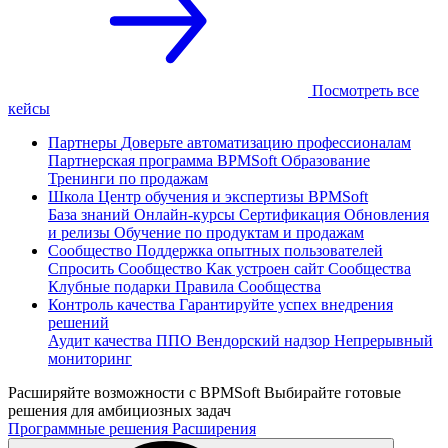
Посмотреть все
кейсы
Партнеры
Доверьте автоматизацию профессионалам
Партнерская программа
BPMSoft Образование
Тренинги по продажам
Школа
Центр обучения и экспертизы BPMSoft
База знаний
Онлайн-курсы
Сертификация
Обновления
и релизы
Обучение по продуктам и продажам
Сообщество
Поддержка опытных пользователей
Спросить Сообщество
Как устроен сайт Сообщества
Клубные подарки
Правила Сообщества
Контроль качества
Гарантируйте успех внедрения
решений
Аудит качества ППО
Вендорский надзор
Непрерывный
мониторинг
Расширяйте возможности с BPMSoft
Выбирайте готовые
решения для амбициозных задач
Программные решения
Расширения