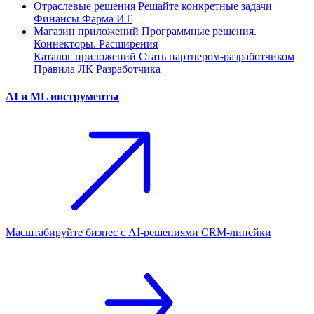
Отраслевые решения
Решайте конкретные задачи
Финансы
Фарма
ИТ
Магазин приложений
Программные решения.
Коннекторы. Расширения
Каталог приложений
Стать партнером-разработчиком
Правила ЛК Разработчика
AI и ML инструменты
Масштабируйте бизнес с AI‑решениями CRM‑линейки