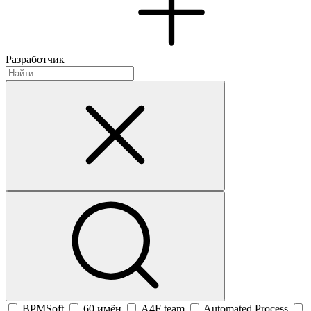
Разработчик
BPMSoft
60 имён
A4F team
Automated Process